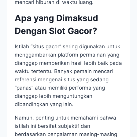
mencari hiburan di waktu luang.
Apa yang Dimaksud
Dengan Slot Gacor?
Istilah “situs gacor” sering digunakan untuk
menggambarkan platform permainan yang
dianggap memberikan hasil lebih baik pada
waktu tertentu. Banyak pemain mencari
referensi mengenai situs yang sedang
“panas” atau memiliki performa yang
dianggap lebih menguntungkan
dibandingkan yang lain.
Namun, penting untuk memahami bahwa
istilah ini bersifat subjektif dan
berdasarkan pengalaman masing-masing