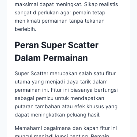
maksimal dapat meningkat. Sikap realistis
sangat diperlukan agar pemain tetap
menikmati permainan tanpa tekanan
berlebih.
Peran Super Scatter
Dalam Permainan
Super Scatter merupakan salah satu fitur
utama yang menjadi daya tarik dalam
permainan ini. Fitur ini biasanya berfungsi
sebagai pemicu untuk mendapatkan
putaran tambahan atau efek khusus yang
dapat meningkatkan peluang hasil.
Memahami bagaimana dan kapan fitur ini
muncul menjadi kunci penting. Pemain