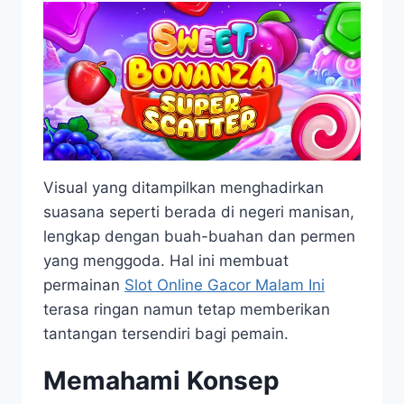
Visual yang ditampilkan menghadirkan
suasana seperti berada di negeri manisan,
lengkap dengan buah-buahan dan permen
yang menggoda. Hal ini membuat
permainan
Slot Online Gacor Malam Ini
terasa ringan namun tetap memberikan
tantangan tersendiri bagi pemain.
Memahami Konsep