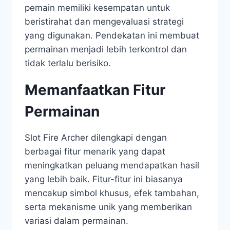
pemain memiliki kesempatan untuk
beristirahat dan mengevaluasi strategi
yang digunakan. Pendekatan ini membuat
permainan menjadi lebih terkontrol dan
tidak terlalu berisiko.
Memanfaatkan Fitur
Permainan
Slot Fire Archer dilengkapi dengan
berbagai fitur menarik yang dapat
meningkatkan peluang mendapatkan hasil
yang lebih baik. Fitur-fitur ini biasanya
mencakup simbol khusus, efek tambahan,
serta mekanisme unik yang memberikan
variasi dalam permainan.