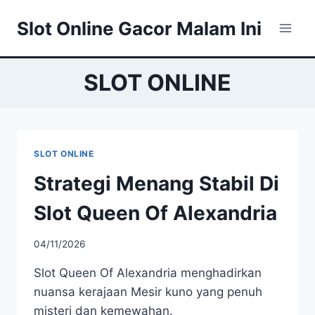
Skip
Slot Online Gacor Malam Ini
to
content
SLOT ONLINE
SLOT ONLINE
Strategi Menang Stabil Di
Slot Queen Of Alexandria
04/11/2026
Slot Queen Of Alexandria menghadirkan
nuansa kerajaan Mesir kuno yang penuh
misteri dan kemewahan.