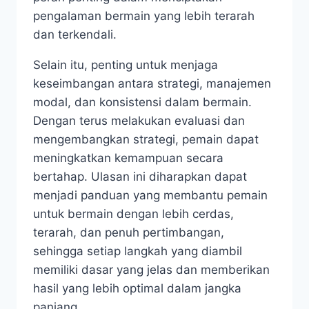
pengalaman bermain yang lebih terarah
dan terkendali.
Selain itu, penting untuk menjaga
keseimbangan antara strategi, manajemen
modal, dan konsistensi dalam bermain.
Dengan terus melakukan evaluasi dan
mengembangkan strategi, pemain dapat
meningkatkan kemampuan secara
bertahap. Ulasan ini diharapkan dapat
menjadi panduan yang membantu pemain
untuk bermain dengan lebih cerdas,
terarah, dan penuh pertimbangan,
sehingga setiap langkah yang diambil
memiliki dasar yang jelas dan memberikan
hasil yang lebih optimal dalam jangka
panjang.