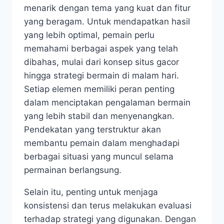
menarik dengan tema yang kuat dan fitur
yang beragam. Untuk mendapatkan hasil
yang lebih optimal, pemain perlu
memahami berbagai aspek yang telah
dibahas, mulai dari konsep situs gacor
hingga strategi bermain di malam hari.
Setiap elemen memiliki peran penting
dalam menciptakan pengalaman bermain
yang lebih stabil dan menyenangkan.
Pendekatan yang terstruktur akan
membantu pemain dalam menghadapi
berbagai situasi yang muncul selama
permainan berlangsung.
Selain itu, penting untuk menjaga
konsistensi dan terus melakukan evaluasi
terhadap strategi yang digunakan. Dengan