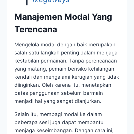
Manajemen Modal Yang
Terencana
Mengelola modal dengan baik merupakan
salah satu langkah penting dalam menjaga
kestabilan permainan. Tanpa perencanaan
yang matang, pemain berisiko kehilangan
kendali dan mengalami kerugian yang tidak
diinginkan. Oleh karena itu, menetapkan
batas penggunaan sebelum bermain
menjadi hal yang sangat dianjurkan.
Selain itu, membagi modal ke dalam
beberapa sesi juga dapat membantu
menjaga keseimbangan. Dengan cara ini,