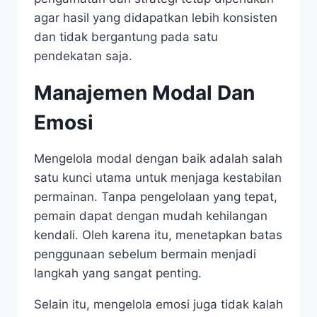
agar hasil yang didapatkan lebih konsisten
dan tidak bergantung pada satu
pendekatan saja.
Manajemen Modal Dan
Emosi
Mengelola modal dengan baik adalah salah
satu kunci utama untuk menjaga kestabilan
permainan. Tanpa pengelolaan yang tepat,
pemain dapat dengan mudah kehilangan
kendali. Oleh karena itu, menetapkan batas
penggunaan sebelum bermain menjadi
langkah yang sangat penting.
Selain itu, mengelola emosi juga tidak kalah