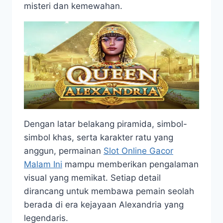
misteri dan kemewahan.
Dengan latar belakang piramida, simbol-
simbol khas, serta karakter ratu yang
anggun, permainan
Slot Online Gacor
Malam Ini
mampu memberikan pengalaman
visual yang memikat. Setiap detail
dirancang untuk membawa pemain seolah
berada di era kejayaan Alexandria yang
legendaris.