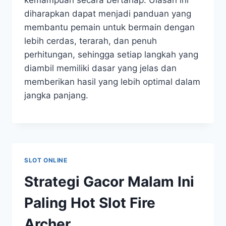
diharapkan dapat menjadi panduan yang
membantu pemain untuk bermain dengan
lebih cerdas, terarah, dan penuh
perhitungan, sehingga setiap langkah yang
diambil memiliki dasar yang jelas dan
memberikan hasil yang lebih optimal dalam
jangka panjang.
SLOT ONLINE
Strategi Gacor Malam Ini
Paling Hot Slot Fire
Archer