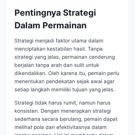
Pentingnya Strategi
Dalam Permainan
Strategi menjadi faktor utama dalam
menciptakan kestabilan hasil. Tanpa
strategi yang jelas, permainan cenderung
berjalan tanpa arah dan sulit untuk
dikendalikan. Oleh karena itu, pemain perlu
menentukan pendekatan sejak awal agar
setiap langkah memiliki tujuan yang jelas.
Strategi tidak harus rumit, namun harus
konsisten. Dengan menerapkan strategi
sederhana secara berulang, pemain dapat
melihat pola dan efektivitasnya dalam