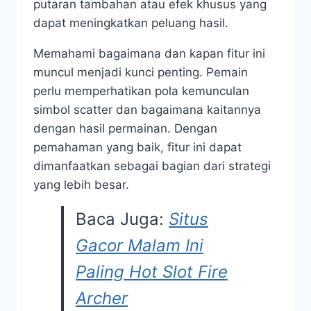
putaran tambahan atau efek khusus yang
dapat meningkatkan peluang hasil.
Memahami bagaimana dan kapan fitur ini
muncul menjadi kunci penting. Pemain
perlu memperhatikan pola kemunculan
simbol scatter dan bagaimana kaitannya
dengan hasil permainan. Dengan
pemahaman yang baik, fitur ini dapat
dimanfaatkan sebagai bagian dari strategi
yang lebih besar.
Baca Juga:
Situs
Gacor Malam Ini
Paling Hot Slot Fire
Archer