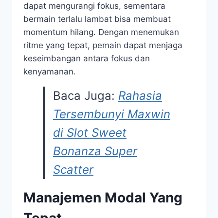
dapat mengurangi fokus, sementara
bermain terlalu lambat bisa membuat
momentum hilang. Dengan menemukan
ritme yang tepat, pemain dapat menjaga
keseimbangan antara fokus dan
kenyamanan.
Baca Juga:
Rahasia
Tersembunyi Maxwin
di Slot Sweet
Bonanza Super
Scatter
Manajemen Modal Yang