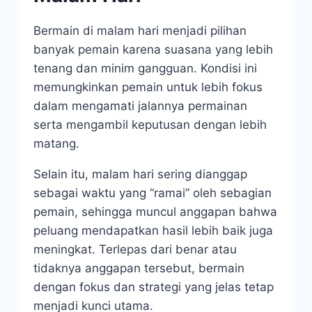
Bermain di malam hari menjadi pilihan
banyak pemain karena suasana yang lebih
tenang dan minim gangguan. Kondisi ini
memungkinkan pemain untuk lebih fokus
dalam mengamati jalannya permainan
serta mengambil keputusan dengan lebih
matang.
Selain itu, malam hari sering dianggap
sebagai waktu yang “ramai” oleh sebagian
pemain, sehingga muncul anggapan bahwa
peluang mendapatkan hasil lebih baik juga
meningkat. Terlepas dari benar atau
tidaknya anggapan tersebut, bermain
dengan fokus dan strategi yang jelas tetap
menjadi kunci utama.