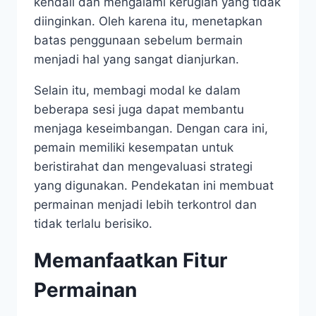
kendali dan mengalami kerugian yang tidak
diinginkan. Oleh karena itu, menetapkan
batas penggunaan sebelum bermain
menjadi hal yang sangat dianjurkan.
Selain itu, membagi modal ke dalam
beberapa sesi juga dapat membantu
menjaga keseimbangan. Dengan cara ini,
pemain memiliki kesempatan untuk
beristirahat dan mengevaluasi strategi
yang digunakan. Pendekatan ini membuat
permainan menjadi lebih terkontrol dan
tidak terlalu berisiko.
Memanfaatkan Fitur
Permainan