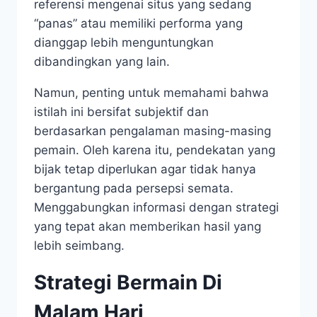
referensi mengenai situs yang sedang
“panas” atau memiliki performa yang
dianggap lebih menguntungkan
dibandingkan yang lain.
Namun, penting untuk memahami bahwa
istilah ini bersifat subjektif dan
berdasarkan pengalaman masing-masing
pemain. Oleh karena itu, pendekatan yang
bijak tetap diperlukan agar tidak hanya
bergantung pada persepsi semata.
Menggabungkan informasi dengan strategi
yang tepat akan memberikan hasil yang
lebih seimbang.
Strategi Bermain Di
Malam Hari