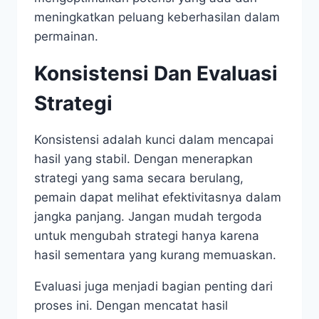
meningkatkan peluang keberhasilan dalam
permainan.
Konsistensi Dan Evaluasi
Strategi
Konsistensi adalah kunci dalam mencapai
hasil yang stabil. Dengan menerapkan
strategi yang sama secara berulang,
pemain dapat melihat efektivitasnya dalam
jangka panjang. Jangan mudah tergoda
untuk mengubah strategi hanya karena
hasil sementara yang kurang memuaskan.
Evaluasi juga menjadi bagian penting dari
proses ini. Dengan mencatat hasil