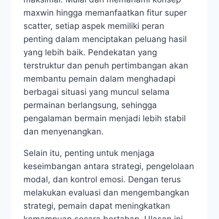
maxwin hingga memanfaatkan fitur super
scatter, setiap aspek memiliki peran
penting dalam menciptakan peluang hasil
yang lebih baik. Pendekatan yang
terstruktur dan penuh pertimbangan akan
membantu pemain dalam menghadapi
berbagai situasi yang muncul selama
permainan berlangsung, sehingga
pengalaman bermain menjadi lebih stabil
dan menyenangkan.
Selain itu, penting untuk menjaga
keseimbangan antara strategi, pengelolaan
modal, dan kontrol emosi. Dengan terus
melakukan evaluasi dan mengembangkan
strategi, pemain dapat meningkatkan
kemampuan secara bertahap. Ulasan ini