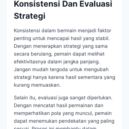
Konsistensi Dan Evaluasi
Strategi
Konsistensi dalam bermain menjadi faktor
penting untuk mencapai hasil yang stabil.
Dengan menerapkan strategi yang sama
secara berulang, pemain dapat melihat
efektivitasnya dalam jangka panjang.
Jangan mudah tergoda untuk mengubah
strategi hanya karena hasil sementara yang
kurang memuaskan.
Selain itu, evaluasi juga sangat diperlukan.
Dengan mencatat hasil permainan dan
memperhatikan pola yang muncul, pemain
dapat menemukan pendekatan yang paling
sesuai. Proses ini membantu dalam