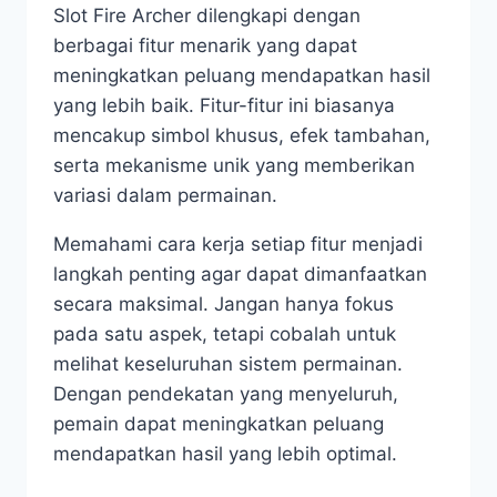
Slot Fire Archer dilengkapi dengan
berbagai fitur menarik yang dapat
meningkatkan peluang mendapatkan hasil
yang lebih baik. Fitur-fitur ini biasanya
mencakup simbol khusus, efek tambahan,
serta mekanisme unik yang memberikan
variasi dalam permainan.
Memahami cara kerja setiap fitur menjadi
langkah penting agar dapat dimanfaatkan
secara maksimal. Jangan hanya fokus
pada satu aspek, tetapi cobalah untuk
melihat keseluruhan sistem permainan.
Dengan pendekatan yang menyeluruh,
pemain dapat meningkatkan peluang
mendapatkan hasil yang lebih optimal.