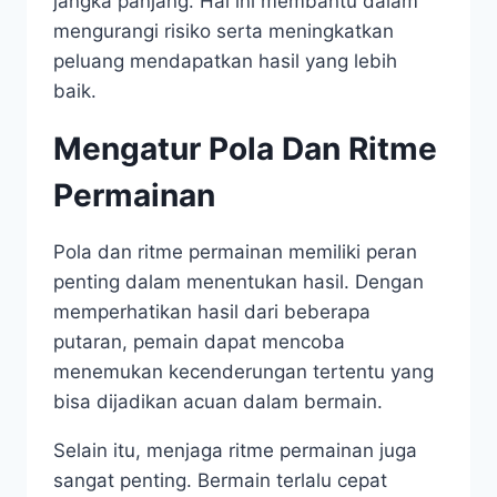
jangka panjang. Hal ini membantu dalam
mengurangi risiko serta meningkatkan
peluang mendapatkan hasil yang lebih
baik.
Mengatur Pola Dan Ritme
Permainan
Pola dan ritme permainan memiliki peran
penting dalam menentukan hasil. Dengan
memperhatikan hasil dari beberapa
putaran, pemain dapat mencoba
menemukan kecenderungan tertentu yang
bisa dijadikan acuan dalam bermain.
Selain itu, menjaga ritme permainan juga
sangat penting. Bermain terlalu cepat