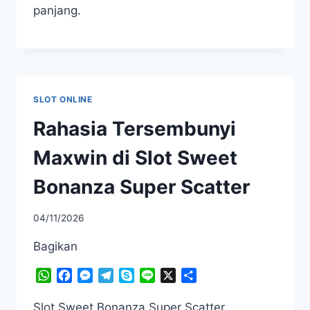
panjang.
SLOT ONLINE
Rahasia Tersembunyi
Maxwin di Slot Sweet
Bonanza Super Scatter
04/11/2026
Bagikan
WhatsApp
Facebook
Messenger
Telegram
Skype
Line
X
Share
Slot Sweet Bonanza Super Scatter