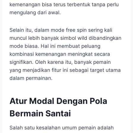
kemenangan bisa terus terbentuk tanpa perlu
mengulang dari awal.
Selain itu, dalam mode free spin sering kali
muncul lebih banyak simbol wild dibandingkan
mode biasa. Hal ini membuat peluang
kombinasi kemenangan meningkat secara
signifikan. Oleh karena itu, banyak pemain
yang menjadikan fitur ini sebagai target utama
dalam permainan.
Atur Modal Dengan Pola
Bermain Santai
Salah satu kesalahan umum pemain adalah