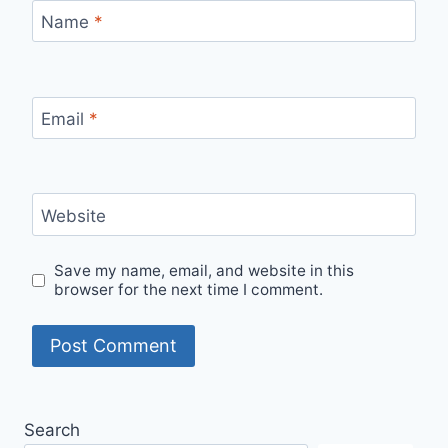
Name
*
Email
*
Website
Save my name, email, and website in this
browser for the next time I comment.
Search