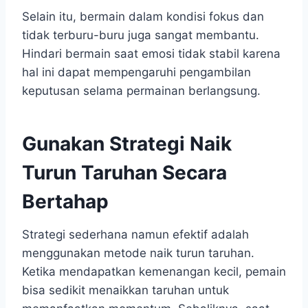
Selain itu, bermain dalam kondisi fokus dan
tidak terburu-buru juga sangat membantu.
Hindari bermain saat emosi tidak stabil karena
hal ini dapat mempengaruhi pengambilan
keputusan selama permainan berlangsung.
Gunakan Strategi Naik
Turun Taruhan Secara
Bertahap
Strategi sederhana namun efektif adalah
menggunakan metode naik turun taruhan.
Ketika mendapatkan kemenangan kecil, pemain
bisa sedikit menaikkan taruhan untuk