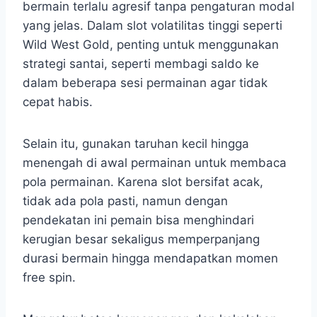
bermain terlalu agresif tanpa pengaturan modal
yang jelas. Dalam slot volatilitas tinggi seperti
Wild West Gold, penting untuk menggunakan
strategi santai, seperti membagi saldo ke
dalam beberapa sesi permainan agar tidak
cepat habis.
Selain itu, gunakan taruhan kecil hingga
menengah di awal permainan untuk membaca
pola permainan. Karena slot bersifat acak,
tidak ada pola pasti, namun dengan
pendekatan ini pemain bisa menghindari
kerugian besar sekaligus memperpanjang
durasi bermain hingga mendapatkan momen
free spin.