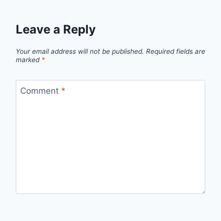
Leave a Reply
Your email address will not be published.
Required fields are
marked
*
Comment
*