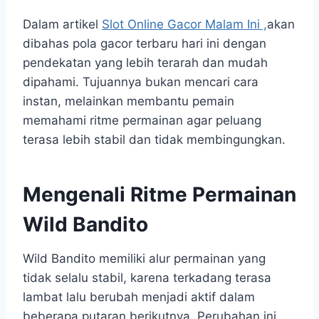
Dalam artikel
Slot Online Gacor Malam Ini ,
akan
dibahas pola gacor terbaru hari ini dengan
pendekatan yang lebih terarah dan mudah
dipahami. Tujuannya bukan mencari cara
instan, melainkan membantu pemain
memahami ritme permainan agar peluang
terasa lebih stabil dan tidak membingungkan.
Mengenali Ritme Permainan
Wild Bandito
Wild Bandito memiliki alur permainan yang
tidak selalu stabil, karena terkadang terasa
lambat lalu berubah menjadi aktif dalam
beberapa putaran berikutnya. Perubahan ini