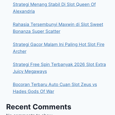
Strategi Menang Stabil Di Slot Queen Of
Alexandria
Rahasia Tersembunyi Maxwin di Slot Sweet
Bonanza Super Scatter
Strategi Gacor Malam Ini Paling Hot Slot Fire
Archer
Strategi Free Spin Terbanyak 2026 Slot Extra
Juicy Megaways
Bocoran Terbaru Auto Cuan Slot Zeus vs
Hades Gods Of War
Recent Comments