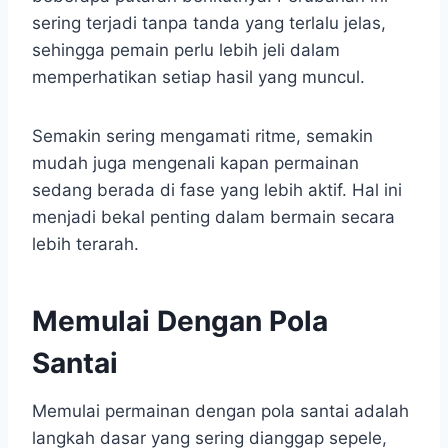
sering terjadi tanpa tanda yang terlalu jelas,
sehingga pemain perlu lebih jeli dalam
memperhatikan setiap hasil yang muncul.
Semakin sering mengamati ritme, semakin
mudah juga mengenali kapan permainan
sedang berada di fase yang lebih aktif. Hal ini
menjadi bekal penting dalam bermain secara
lebih terarah.
Memulai Dengan Pola
Santai
Memulai permainan dengan pola santai adalah
langkah dasar yang sering dianggap sepele,