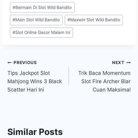
Post
#
Bermain Di Slot Wild Bandito
Tags:
#
Main Slot Wild Bandito
#
Maxwin Slot Wild Bandito
#
Slot Online Gacor Malam Ini
Post
PREVIOUS
NEXT
Tips Jackpot Slot
Trik Baca Momentum
navigation
Mahjong Wins 3 Black
Slot Fire Archer Biar
Scatter Hari Ini
Cuan Maksimal
Similar Posts