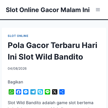
Skip
Slot Online Gacor Malam Ini
to
content
SLOT ONLINE
Pola Gacor Terbaru Hari
Ini Slot Wild Bandito
04/08/2026
Bagikan
W
F
M
T
S
L
X
S
h
a
e
e
k
i
h
a
c
s
l
y
n
a
Slot Wild Bandito adalah game slot bertema
t
e
s
e
p
e
r