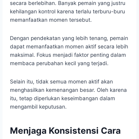
secara berlebihan. Banyak pemain yang justru
kehilangan kontrol karena terlalu terburu-buru
memanfaatkan momen tersebut.
Dengan pendekatan yang lebih tenang, pemain
dapat memanfaatkan momen aktif secara lebih
maksimal. Fokus menjadi faktor penting dalam
membaca perubahan kecil yang terjadi.
Selain itu, tidak semua momen aktif akan
menghasilkan kemenangan besar. Oleh karena
itu, tetap diperlukan keseimbangan dalam
mengambil keputusan.
Menjaga Konsistensi Cara