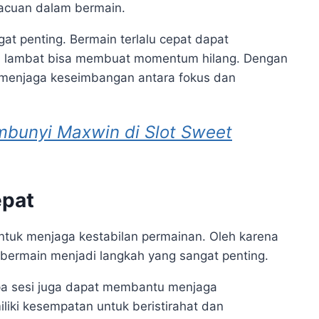
 acuan dalam bermain.
gat penting. Bermain terlalu cepat dapat
lu lambat bisa membuat momentum hilang. Dengan
 menjaga keseimbangan antara fokus dan
mbunyi Maxwin di Slot Sweet
epat
uk menjaga kestabilan permainan. Oleh karena
bermain menjadi langkah yang sangat penting.
pa sesi juga dapat membantu menjaga
iki kesempatan untuk beristirahat dan