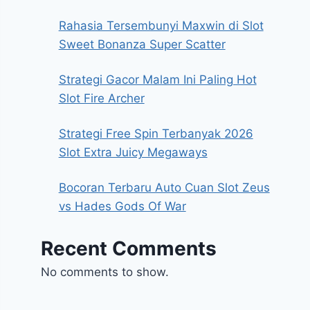
Rahasia Tersembunyi Maxwin di Slot
Sweet Bonanza Super Scatter
Strategi Gacor Malam Ini Paling Hot
Slot Fire Archer
Strategi Free Spin Terbanyak 2026
Slot Extra Juicy Megaways
Bocoran Terbaru Auto Cuan Slot Zeus
vs Hades Gods Of War
Recent Comments
No comments to show.