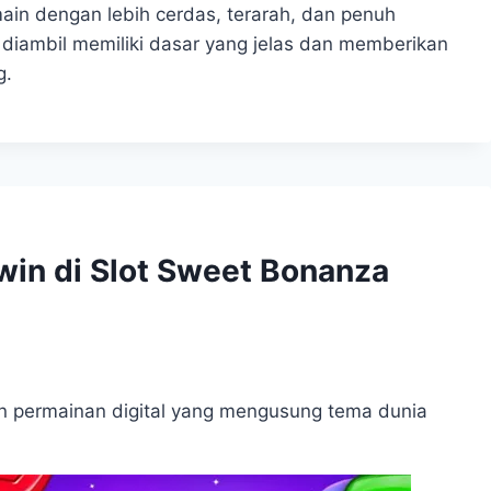
n dengan lebih cerdas, terarah, dan penuh
 diambil memiliki dasar yang jelas dan memberikan
g.
in di Slot Sweet Bonanza
n permainan digital yang mengusung tema dunia
.