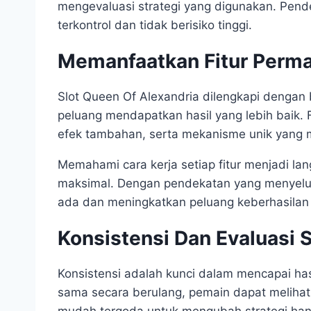
mengevaluasi strategi yang digunakan. Pend
terkontrol dan tidak berisiko tinggi.
Memanfaatkan Fitur Perma
Slot Queen Of Alexandria dilengkapi dengan 
peluang mendapatkan hasil yang lebih baik. F
efek tambahan, serta mekanisme unik yang 
Memahami cara kerja setiap fitur menjadi la
maksimal. Dengan pendekatan yang menyelu
ada dan meningkatkan peluang keberhasilan
Konsistensi Dan Evaluasi S
Konsistensi adalah kunci dalam mencapai has
sama secara berulang, pemain dapat melihat
mudah tergoda untuk mengubah strategi han