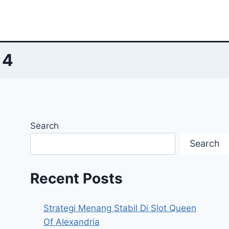
14
Search
Search
Recent Posts
Strategi Menang Stabil Di Slot Queen
Of Alexandria