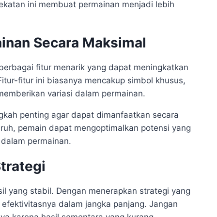
ekatan ini membuat permainan menjadi lebih
inan Secara Maksimal
berbagai fitur menarik yang dapat meningkatkan
itur-fitur ini biasanya mencakup simbol khusus,
memberikan variasi dalam permainan.
ngkah penting agar dapat dimanfaatkan secara
ruh, pemain dapat mengoptimalkan potensi yang
 dalam permainan.
trategi
il yang stabil. Dengan menerapkan strategi yang
 efektivitasnya dalam jangka panjang. Jangan
ya karena hasil sementara yang kurang