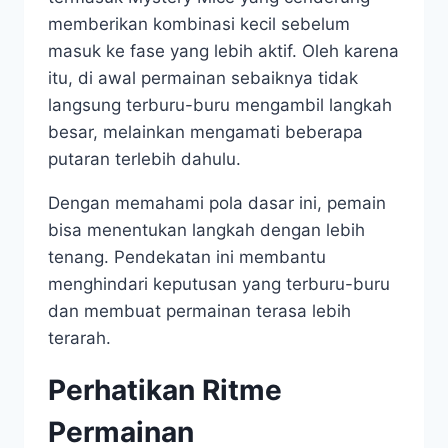
memberikan kombinasi kecil sebelum
masuk ke fase yang lebih aktif. Oleh karena
itu, di awal permainan sebaiknya tidak
langsung terburu-buru mengambil langkah
besar, melainkan mengamati beberapa
putaran terlebih dahulu.
Dengan memahami pola dasar ini, pemain
bisa menentukan langkah dengan lebih
tenang. Pendekatan ini membantu
menghindari keputusan yang terburu-buru
dan membuat permainan terasa lebih
terarah.
Perhatikan Ritme
Permainan