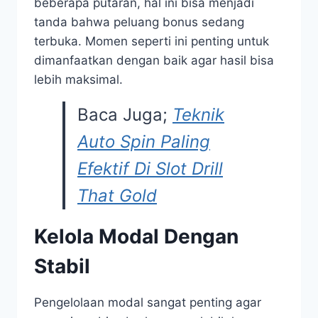
beberapa putaran, hal ini bisa menjadi
tanda bahwa peluang bonus sedang
terbuka. Momen seperti ini penting untuk
dimanfaatkan dengan baik agar hasil bisa
lebih maksimal.
Baca Juga;
Teknik
Auto Spin Paling
Efektif Di Slot Drill
That Gold
Kelola Modal Dengan
Stabil
Pengelolaan modal sangat penting agar