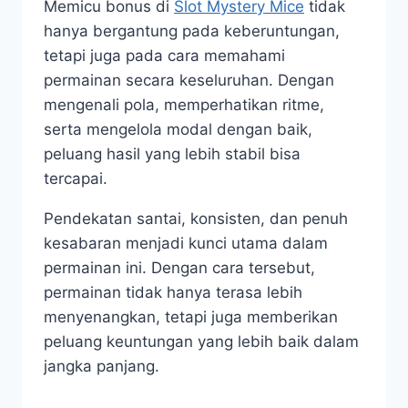
Memicu bonus di
Slot Mystery Mice
tidak
hanya bergantung pada keberuntungan,
tetapi juga pada cara memahami
permainan secara keseluruhan. Dengan
mengenali pola, memperhatikan ritme,
serta mengelola modal dengan baik,
peluang hasil yang lebih stabil bisa
tercapai.
Pendekatan santai, konsisten, dan penuh
kesabaran menjadi kunci utama dalam
permainan ini. Dengan cara tersebut,
permainan tidak hanya terasa lebih
menyenangkan, tetapi juga memberikan
peluang keuntungan yang lebih baik dalam
jangka panjang.