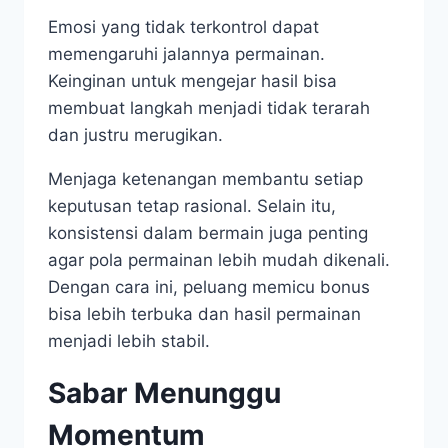
Emosi yang tidak terkontrol dapat
memengaruhi jalannya permainan.
Keinginan untuk mengejar hasil bisa
membuat langkah menjadi tidak terarah
dan justru merugikan.
Menjaga ketenangan membantu setiap
keputusan tetap rasional. Selain itu,
konsistensi dalam bermain juga penting
agar pola permainan lebih mudah dikenali.
Dengan cara ini, peluang memicu bonus
bisa lebih terbuka dan hasil permainan
menjadi lebih stabil.
Sabar Menunggu
Momentum