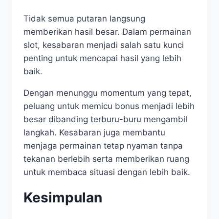
Tidak semua putaran langsung
memberikan hasil besar. Dalam permainan
slot, kesabaran menjadi salah satu kunci
penting untuk mencapai hasil yang lebih
baik.
Dengan menunggu momentum yang tepat,
peluang untuk memicu bonus menjadi lebih
besar dibanding terburu-buru mengambil
langkah. Kesabaran juga membantu
menjaga permainan tetap nyaman tanpa
tekanan berlebih serta memberikan ruang
untuk membaca situasi dengan lebih baik.
Kesimpulan