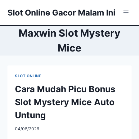
Skip
Slot Online Gacor Malam Ini
to
content
Maxwin Slot Mystery
Mice
SLOT ONLINE
Cara Mudah Picu Bonus
Slot Mystery Mice Auto
Untung
04/08/2026