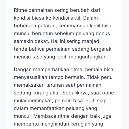
Ritme permainan sering berubah dari
kondisi biasa ke kondisi aktif. Dalam
beberapa putaran, kemenangan kecil bisa
muncul beruntun sebelum peluang bonus
semakin dekat. Hal ini sering menjadi
tanda bahwa permainan sedang bergerak
menuju fase yang lebih menguntungkan.
Dengan memperhatikan ritme, pemain bisa
menyesuaikan tempo bermain. Tidak perlu
memaksakan taruhan saat permainan
sedang kurang aktif. Sebaliknya, saat ritme
mulai meningkat, pemain bisa lebih siap
dalam memanfaatkan peluang yang
muncul. Membaca ritme dengan baik juga
membantu menghindari kerugian yang