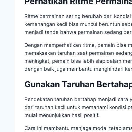
Perhatikan Ritme Permain
Ritme permainan sering berubah dari kondisi 
kemenangan kecil bisa muncul beruntun sebe
menjadi tanda bahwa permainan sedang ber
Dengan memperhatikan ritme, pemain bisa m
memaksakan taruhan saat permainan sedang k
meningkat, pemain bisa lebih siap dalam m
dengan baik juga membantu menghindari keru
Gunakan Taruhan Bertaha
Pendekatan taruhan bertahap menjadi cara 
dari taruhan kecil untuk memahami kondisi p
mulai menunjukkan hasil positif.
Cara ini membantu menjaga modal tetap ama