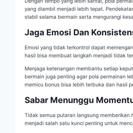
Dengan tempo yang lebih santai, pola perma
yang diambil menjadi lebih tepat. Pendekata
stabil selama bermain serta mengurangi kesa
Jaga Emosi Dan Konsisten
Emosi yang tidak terkontrol dapat memengar
hasil bisa membuat langkah menjadi tidak te
Menjaga ketenangan membantu setiap keputusa
bermain juga penting agar pola permainan leb
memicu bonus bisa lebih terbuka dan hasil pe
Sabar Menunggu Moment
Tidak semua putaran langsung memberikan ha
menjadi salah satu kunci penting untuk menca