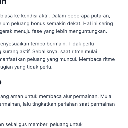
an
biasa ke kondisi aktif. Dalam beberapa putaran,
lum peluang bonus semakin dekat. Hal ini sering
gerak menuju fase yang lebih menguntungkan.
enyesuaikan tempo bermain. Tidak perlu
urang aktif. Sebaliknya, saat ritme mulai
emanfaatkan peluang yang muncul. Membaca ritme
gian yang tidak perlu.
p
yang aman untuk membaca alur permainan. Mulai
ermainan, lalu tingkatkan perlahan saat permainan
n sekaligus memberi peluang untuk